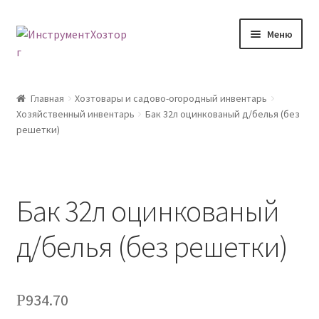
Перейти
Перейти
Меню
к
к
навигации
содержимому
Главная
Главная
Хозтовары и садово-огородный инвентарь
Хозяйственный инвентарь
Бак 32л оцинкованый д/белья (без
Возврат товара
решетки)
Доставка
Каталог
Бак 32л оцинкованый
Контакты
д/белья (без решетки)
Корзина
934.70
Р
Мой аккаунт