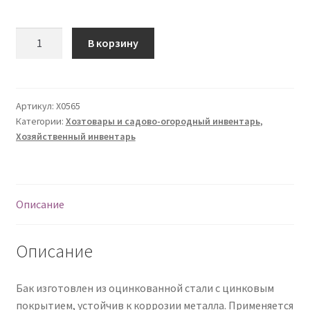
О нас
Количество
В корзину
Оплата
Оплата и доставка
Артикул:
Х0565
Категории:
Хозтовары и садово-огородный инвентарь
,
Оформление заказа
Хозяйственный инвентарь
Оформление заказа
Описание
Политика конфиденциальности
Скачать прайс
Описание
Скидки
Бак изготовлен из оцинкованной стали с цинковым
покрытием, устойчив к коррозии металла. Применяется