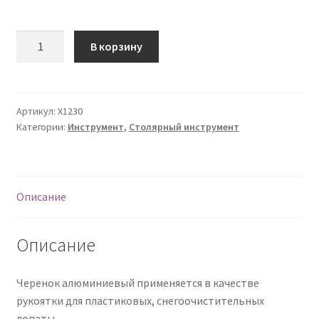
О нас
Количество
В корзину
Оплата
Оплата и доставка
Артикул:
Х1230
Категории:
Инструмент
,
Столярный инструмент
Оформление заказа
Оформление заказа
Описание
Политика конфиденциальности
Описание
Скачать прайс
Черенок алюминиевый применяется в качестве
Скидки
рукоятки для пластиковых, снегоочистительных
лопаты.