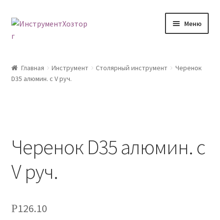
Перейти
Перейти
Меню
к
к
навигации
содержимому
Главная
Главная
Инструмент
Столярный инструмент
Черенок
D35 алюмин. с V руч.
Возврат товара
Доставка
Каталог
Черенок D35 алюмин. с
Контакты
V руч.
Корзина
126.10
Р
Мой аккаунт