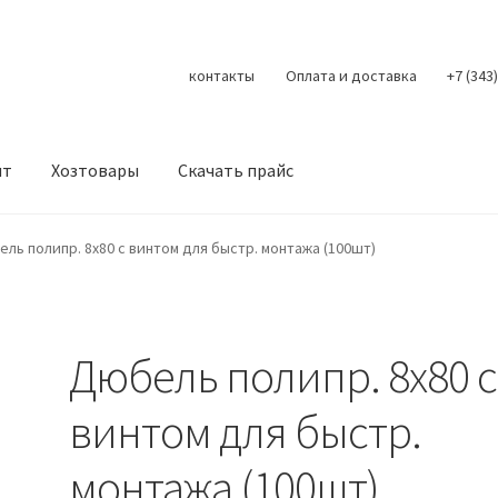
контакты
Оплата и доставка
+7 (343
нт
Хозтовары
Скачать прайс
Контакты
Корзина
Мой аккаунт
О нас
Оплата
Оплата и доста
ль полипр. 8х80 с винтом для быстр. монтажа (100шт)
литика конфиденциальности
Скачать прайс
Скидки
Дюбель полипр. 8х80 с
винтом для быстр.
монтажа (100шт)