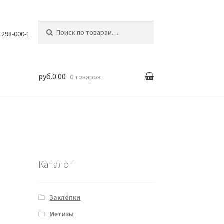
Искать:
) 298-000-1
руб.0.00
0 товаров
вка
Каталог
Заклёпки
Метизы