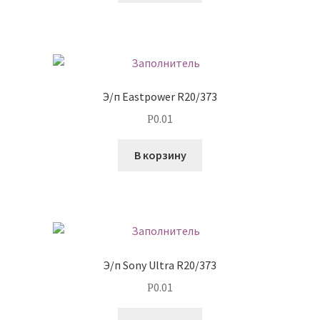
Э/п Eastpower R20/373
0.01
Р
В корзину
Э/п Sony Ultra R20/373
0.01
Р