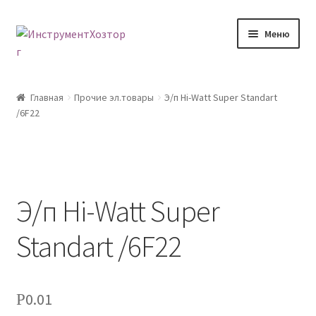
Перейти
Перейти
Меню
к
к
навигации
содержимому
Главная
Главная
Прочие эл.товары
Э/п Hi-Watt Super Standart
/6F22
Возврат товара
Доставка
Каталог
Э/п Hi-Watt Super
Контакты
Standart /6F22
Корзина
0.01
Р
Мой аккаунт