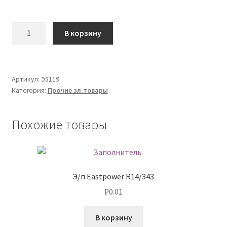
О нас
Количество
В корзину
Оплата
Оплата и доставка
Артикул:
Э5119
Категория:
Прочие эл.товары
Оформление заказа
Похожие товары
Оформление заказа
Политика конфиденциальности
Э/п Eastpower R14/343
Скачать прайс
0.01
Р
Скидки
В корзину