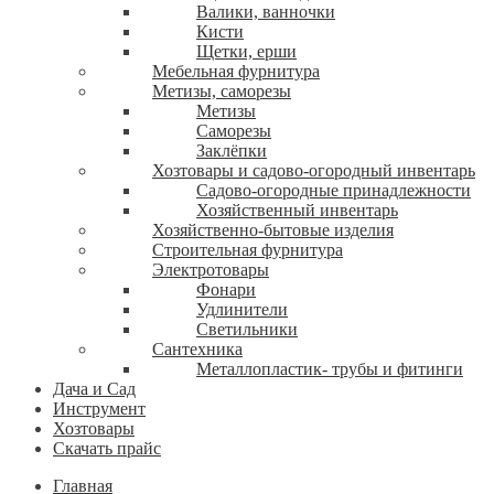
Валики, ванночки
Кисти
Щетки, ерши
Мебельная фурнитура
Метизы, саморезы
Метизы
Саморезы
Заклёпки
Хозтовары и садово-огородный инвентарь
Садово-огородные принадлежности
Хозяйственный инвентарь
Хозяйственно-бытовые изделия
Строительная фурнитура
Электротовары
Фонари
Удлинители
Светильники
Сантехника
Металлопластик- трубы и фитинги
Дача и Сад
Инструмент
Хозтовары
Скачать прайс
Главная