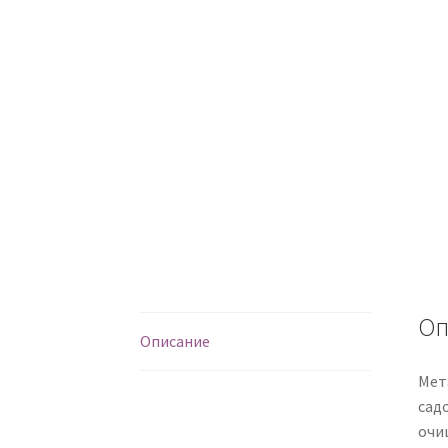
Оп
Описание
Мет
сад
очищ