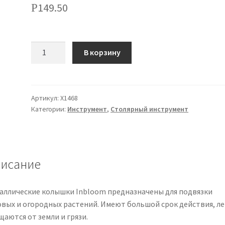
149.50
Р
Количество
В корзину
Артикул:
Х1468
Категории:
Инструмент
,
Столярный инструмент
исание
аллические колышки Inbloom предназначены для подвязки
овых и огородных растений. Имеют большой срок действия, ле
аются от земли и грязи.