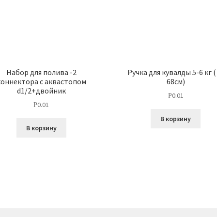
Набор для полива -2
Ручка для кувалды 5-6 кг (
коннектора с аквастопом
68см)
d1/2+двойник
0.01
Р
0.01
Р
В корзину
В корзину