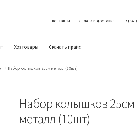
контакты
Оплата и доставка
+7 (343
нт
Хозтовары
Скачать прайс
Контакты
Корзина
Мой аккаунт
О нас
Оплата
Оплата и доста
нт
Набор колышков 25см металл (10шт)
литика конфиденциальности
Скачать прайс
Скидки
Набор колышков 25см
металл (10шт)