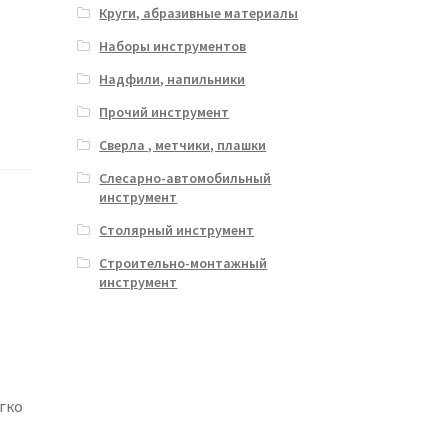
Круги, абразивные материалы
Наборы инструментов
Надфили, напильники
Прочий инструмент
Сверла , метчики, плашки
Слесарно-автомобильный
инструмент
Столярный инструмент
Строительно-монтажный
инструмент
гко