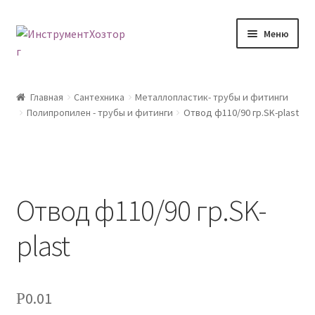
Перейти
Перейти
Меню
к
к
навигации
содержимому
Главная
Главная
Сантехника
Металлопластик- трубы и фитинги
Полипропилен - трубы и фитинги
Отвод ф110/90 гр.SK-plast
Возврат товара
Доставка
Каталог
Отвод ф110/90 гр.SK-
Контакты
plast
Корзина
0.01
Р
Мой аккаунт