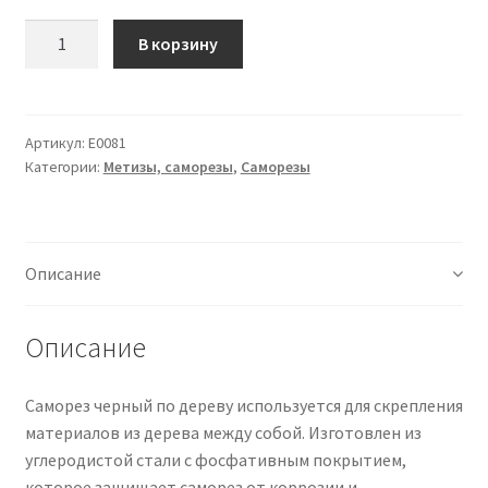
Количество
О нас
В корзину
Оплата
Артикул:
Е0081
Оплата и доставка
Категории:
Метизы, саморезы
,
Саморезы
Оформление заказа
Оформление заказа
Описание
Политика конфиденциальности
Описание
Скачать прайс
Саморез черный по дереву используется для скрепления
материалов из дерева между собой. Изготовлен из
Скидки
углеродистой стали с фосфативным покрытием,
которое защищает саморез от коррозии и