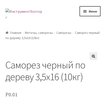
Перейти
Перейти
Меню
к
к
навигации
содержимому
Главная
Главная
Метизы, саморезы
Саморезы
Саморез черный
по дереву 3,5х16 (10кг)
Возврат товара
Доставка
Саморез черный по
🔍
Каталог
дереву 3,5х16 (10кг)
Контакты
Корзина
0.01
Р
Мой аккаунт