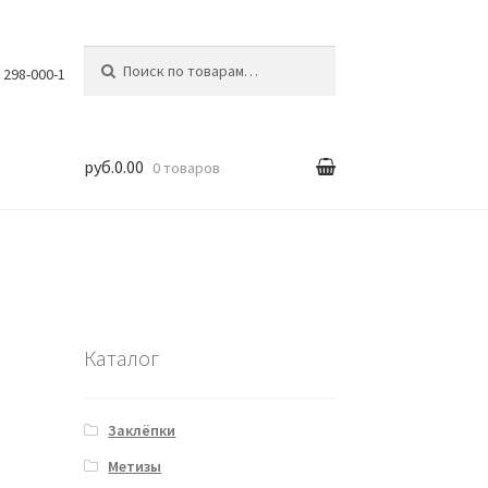
Искать:
) 298-000-1
руб.0.00
0 товаров
вка
Каталог
Заклёпки
Метизы