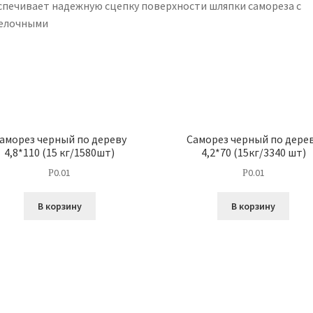
спечивает надежную сцепку поверхности шляпки самореза с
елочными
аморез черный по дереву
Саморез черный по дере
4,8*110 (15 кг/1580шт)
4,2*70 (15кг/3340 шт)
0.01
0.01
Р
Р
В корзину
В корзину