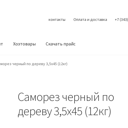
контакты
Оплата и доставка
+7 (343
нт
Хозтовары
Скачать прайс
Контакты
Корзина
Мой аккаунт
О нас
Оплата
Оплата и доста
морез черный по дереву 3,5х45 (12кг)
литика конфиденциальности
Скачать прайс
Скидки
Саморез черный по
дереву 3,5х45 (12кг)