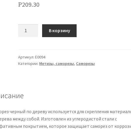
209.30
Р
Количество
В корзину
Артикул:
Е0094
Категории:
Метизы, саморезы
,
Саморезы
исание
орез черный по дереву используется для скрепления материал
ерева между собой. Изготовлен из углеродистой стали с
фативным покрытием, которое защищает саморез от коррози