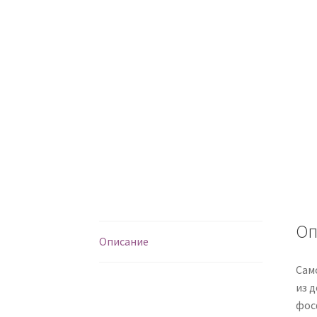
Оп
Описание
Сам
из д
фос