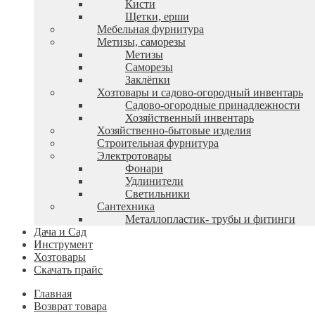
Кисти
Щетки, ерши
Мебельная фурнитура
Метизы, саморезы
Метизы
Саморезы
Заклёпки
Хозтовары и садово-огородный инвентарь
Садово-огородные принадлежности
Хозяйственный инвентарь
Хозяйственно-бытовые изделия
Строительная фурнитура
Электротовары
Фонари
Удлинители
Светильники
Сантехника
Металлопластик- трубы и фитинги
Дача и Сад
Инструмент
Хозтовары
Скачать прайс
Главная
Возврат товара