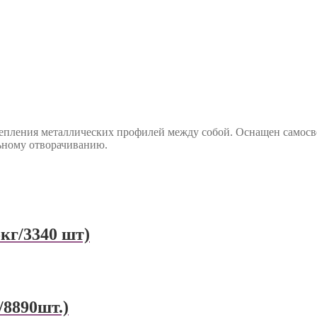
репления металлических профилей между собой. Оснащен самос
ьному отворачиванию.
5кг/3340 шт)
/8890шт.)