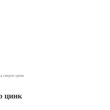
ка сверло цинк
о цинк