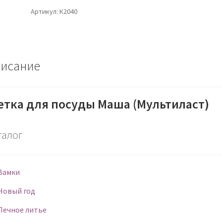
Артикул:
К2040
исание
тка для посуды Маша (Мультиласт)
талог
Замки
Новый год
Печное литье