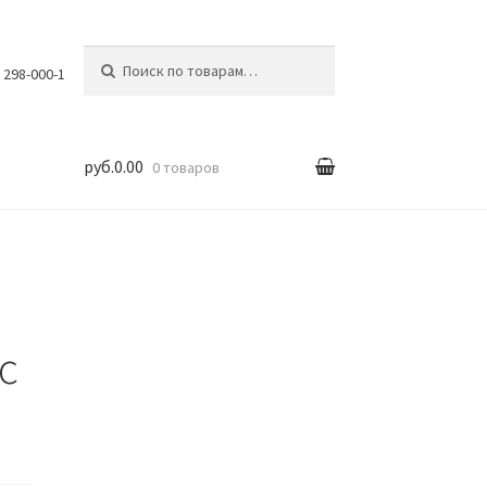
Искать:
) 298-000-1
руб.0.00
0 товаров
вка
с