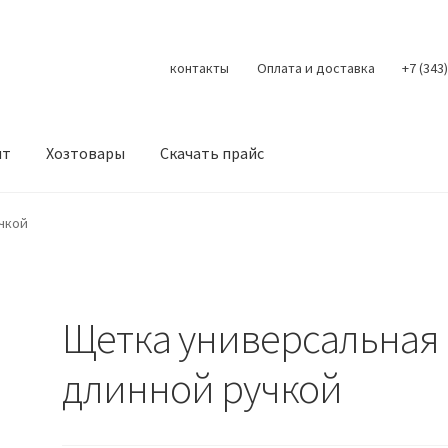
контакты
Оплата и доставка
+7 (343
нт
Хозтовары
Скачать прайс
Контакты
Корзина
Мой аккаунт
О нас
Оплата
Оплата и доста
чкой
литика конфиденциальности
Скачать прайс
Скидки
Щетка универсальная 
длинной ручкой