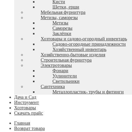
Кисти
Щетки, ерши
Мебельная фурнитура
Метизы, саморезы
Метизы
Саморезы
Заклёпки
Хозтовары и садово-огородный инвентарь
Садово-огородные принадлежности
Хозяйственный инвентарь
Хозяйственно-бытовые изделия
Строительная фурнитура
Электротовары
Фонари
Удлинители
Светильники
Сантехника
Металлопластик- трубы и фитинги
Дача и Сад
Инструмент
Хозтовары
Скачать прайс
Главная
Возврат товара