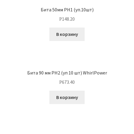
Бита 50мм PH1 (уп.10шт)
148.20
Р
В корзину
Бита 90 мм РН2 (уп 10 шт) WhirlPower
673.40
Р
В корзину