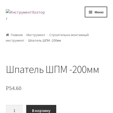
Перейти
Перейти
Меню
к
к
навигации
содержимому
Главная
Главная
Инструмент
Строительно-монтажный
инструмент
Шпатель ШПМ -200мм
Возврат товара
Доставка
Шпатель ШПМ -200мм
Каталог
Контакты
54.60
Р
Корзина
Количество
Мой аккаунт
В корзину