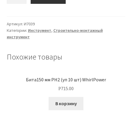
О нас
Артикул:
И7039
Оплата
Категории:
Инструмент
,
Строительно-монтажный
инструмент
Оплата и доставка
Похожие товары
Оформление заказа
Оформление заказа
Бита150 мм РН2 (уп 10 шт) WhirlPower
Политика конфиденциальности
715.00
Р
В корзину
Скачать прайс
Скидки