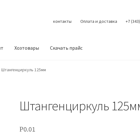
контакты
Оплата и доставка
+7 (343
нт
Хозтовары
Скачать прайс
Контакты
Корзина
Мой аккаунт
О нас
Оплата
Оплата и доста
Штангенциркуль 125мм
литика конфиденциальности
Скачать прайс
Скидки
Штангенциркуль 125м
0.01
Р