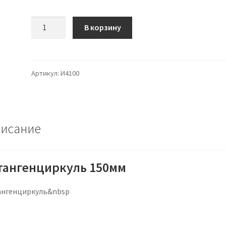
Количество
В корзину
Артикул:
И4100
исание
ангенциркуль 150мм
нгенциркуль&nbsp