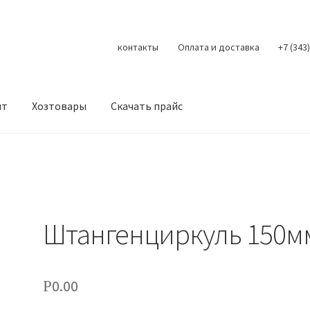
контакты
Оплата и доставка
+7 (343
нт
Хозтовары
Скачать прайс
Контакты
Корзина
Мой аккаунт
О нас
Оплата
Оплата и доста
литика конфиденциальности
Скачать прайс
Скидки
Штангенциркуль 150м
0.00
Р