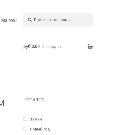
Искать:
) 298-000-1
руб.0.00
0 товаров
вка
м
Каталог
Замки
Новый год