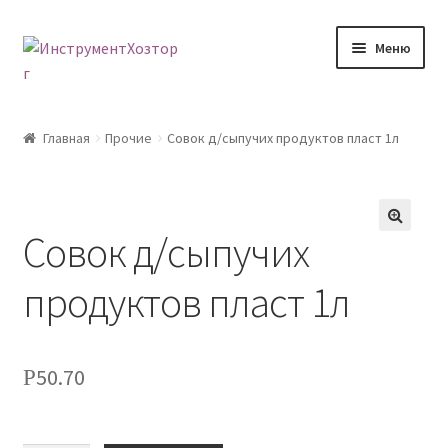
Перейти
Перейти
Меню
к
к
навигации
содержимому
Главная
Главная
Прочие
Совок д/сыпучих продуктов пласт 1л
Возврат товара
Доставка
Совок д/сыпучих
🔍
Каталог
продуктов пласт 1л
Контакты
50.70
Р
Корзина
Мой аккаунт