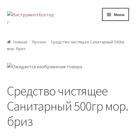
Перейти
Перейти
Меню
к
к
навигации
содержимому
Главная
Главная
Прочие
Средство чистящее Санитарный 500гр
мор. бриз
Возврат товара
Доставка
Каталог
Средство чистящее
Контакты
Санитарный 500гр мор.
Корзина
бриз
Мой аккаунт