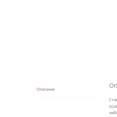
Оп
Описание
Ста
осу
небо