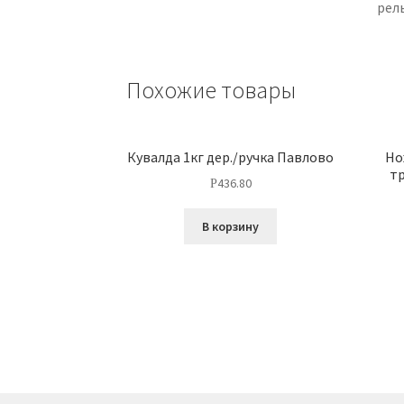
рел
Похожие товары
Кувалда 1кг дер./ручка Павлово
Но
тр
436.80
Р
В корзину