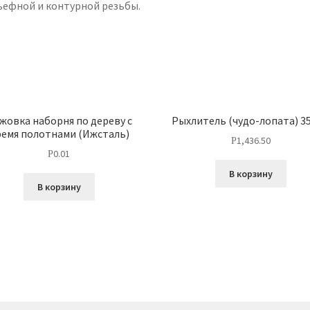
ьефной и контурной резьбы.
жовка наборня по дереву с
Рыхлитель (чудо-лопата) 3
емя полотнами (Ижсталь)
1,436.50
Р
0.01
Р
В корзину
В корзину