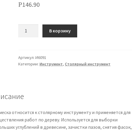
146.90
Р
Количество
В корзину
Артикул:
И6091
Категории:
Инструмент
,
Столярный инструмент
исание
меска относится к столярному инструменту и применяется для
ществления работ по дереву. Используется для выборки
льших углублений в древесине, зачистки пазов, снятия фасок,