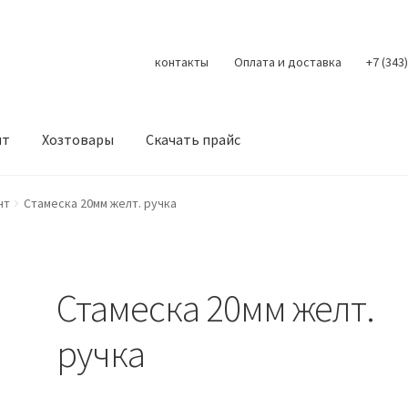
контакты
Оплата и доставка
+7 (343
нт
Хозтовары
Скачать прайс
Контакты
Корзина
Мой аккаунт
О нас
Оплата
Оплата и доста
нт
Стамеска 20мм желт. ручка
литика конфиденциальности
Скачать прайс
Скидки
Стамеска 20мм желт.
ручка