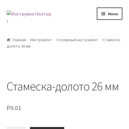
Перейти
Перейти
Меню
к
к
навигации
содержимому
Главная
Главная
Инструмент
Столярный инструмент
Стамеска-
долото 26 мм
Возврат товара
Доставка
Каталог
Стамеска-долото 26 мм
Контакты
0.01
Р
Корзина
Мой аккаунт