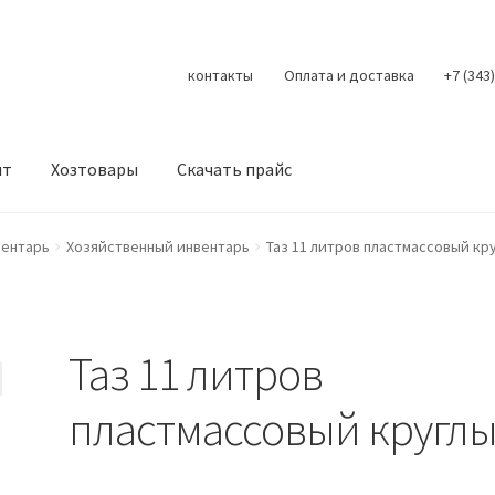
контакты
Оплата и доставка
+7 (343
нт
Хозтовары
Скачать прайс
Контакты
Корзина
Мой аккаунт
О нас
Оплата
Оплата и доста
вентарь
Хозяйственный инвентарь
Таз 11 литров пластмассовый кр
литика конфиденциальности
Скачать прайс
Скидки
Таз 11 литров
пластмассовый кругл