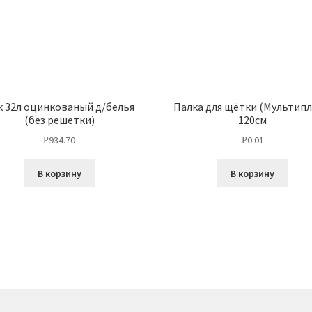
к 32л оцинкованый д/белья
Палка для щётки (Мультипл
(без решетки)
120см
934.70
0.01
Р
Р
В корзину
В корзину