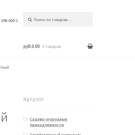
Искать:
) 298-000-1
руб.0.00
0 товаров
вка
углый
Каталог
ый
Садово-огородные
принадлежности
Хозяйственный инвентарь