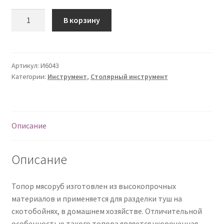
Количество
О нас
В корзину
Оплата
Артикул:
И6043
Оплата и доставка
Категории:
Инструмент
,
Столярный инструмент
Оформление заказа
Оформление заказа
Описание
Политика конфиденциальности
Описание
Скачать прайс
Топор мясоруб изготовлен из высокопрочных
материалов и применяется для разделки туш на
Скидки
скотобойнях, в домашнем хозяйстве. Отличительной
особенностью такого топора является укороченная