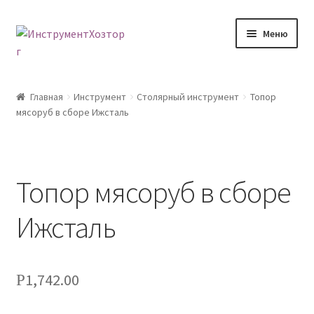
Перейти
Перейти
Меню
к
к
навигации
содержимому
Главная
Главная
Инструмент
Столярный инструмент
Топор
мясоруб в сборе Ижсталь
Возврат товара
Доставка
Топор мясоруб в сборе
Каталог
Ижсталь
Контакты
Корзина
1,742.00
Р
Мой аккаунт