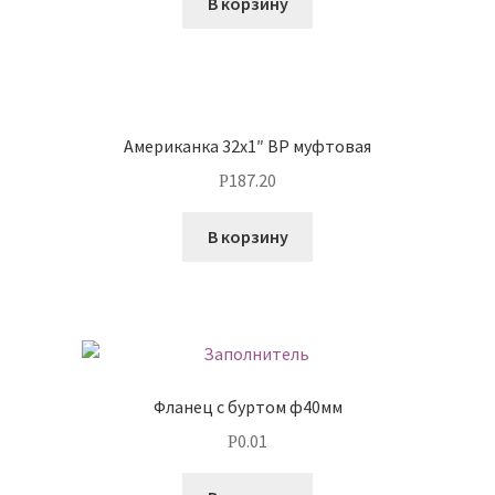
В корзину
Американка 32х1″ ВР муфтовая
187.20
Р
В корзину
Фланец с буртом ф40мм
0.01
Р