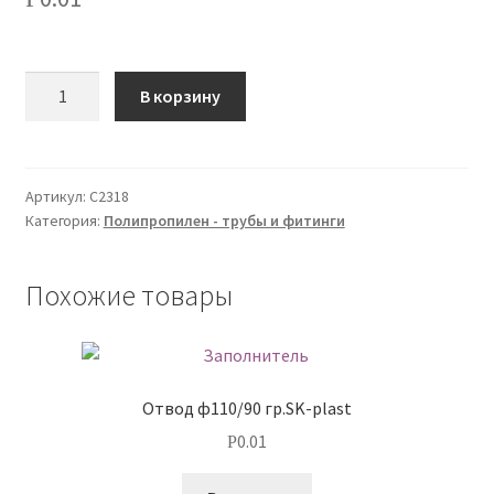
О нас
Количество
В корзину
Оплата
Оплата и доставка
Артикул:
С2318
Оформление заказа
Категория:
Полипропилен - трубы и фитинги
Оформление заказа
Похожие товары
Политика конфиденциальности
Скачать прайс
Отвод ф110/90 гр.SK-plast
0.01
Р
Скидки