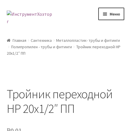
Перейти
Перейти
Меню
к
к
навигации
содержимому
Главная
Главная
Сантехника
Металлопластик- трубы и фитинги
Полипропилен - трубы и фитинги
Тройник переходной НР
Возврат товара
20х1/2″ ПП
Доставка
Каталог
Тройник переходной
Контакты
НР 20х1/2″ ПП
Корзина
Мой аккаунт
0.01
Р