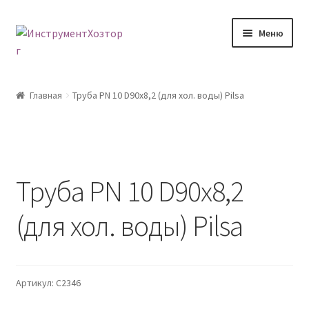
Перейти
Перейти
Меню
к
к
навигации
содержимому
Главная
Главная
Труба PN 10 D90х8,2 (для хол. воды) Pilsa
Возврат товара
Доставка
Труба PN 10 D90х8,2
Каталог
(для хол. воды) Pilsa
Контакты
Корзина
Артикул:
С2346
Мой аккаунт