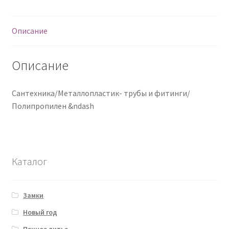
О нас
Описание
Оплата
Описание
Оплата и доставка
Сантехника/Металлопластик- трубы и фитинги/
Оформление заказа
Полипропилен &ndash
Оформление заказа
Политика конфиденциальности
Каталог
Скачать прайс
Замки
Скидки
Новый год
Печное литье