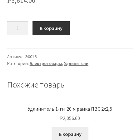
3,614.00
Р
О нас
Количество
Оплата
В корзину
Оплата и доставка
Артикул:
Э0016
Оформление заказа
Категории:
Электротовары
,
Удлинители
Оформление заказа
Похожие товары
Политика конфиденциальности
Удлинитель 1-гн. 20 м рамка ПВС 2х2,5
Скачать прайс
2,056.60
Р
Скидки
В корзину