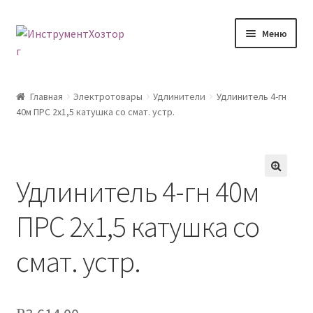
Перейти
Перейти
Меню
к
к
навигации
содержимому
Главная
Главная
Электротовары
Удлинители
Удлинитель 4-гн
40м ПРС 2х1,5 катушка со смат. устр.
Возврат товара
Доставка
Удлинитель 4-гн 40м
🔍
Каталог
ПРС 2х1,5 катушка со
Контакты
смат. устр.
Корзина
Мой аккаунт