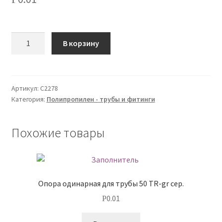
О нас
Количество
В корзину
Оплата
Оплата и доставка
Артикул:
С2278
Оформление заказа
Категория:
Полипропилен - трубы и фитинги
Оформление заказа
Похожие товары
Политика конфиденциальности
Скачать прайс
Опора одинарная для трубы 50 TR-gr сер.
0.01
Р
Скидки