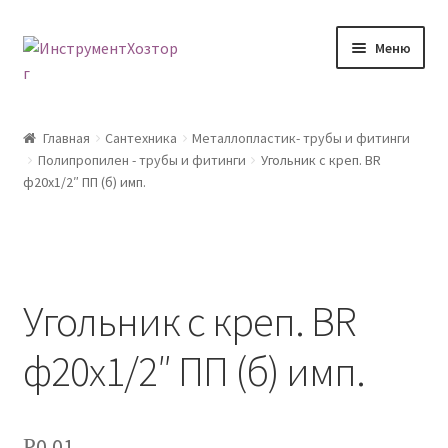
Перейти
Перейти
Меню
к
к
навигации
содержимому
Главная
Главная
Сантехника
Металлопластик- трубы и фитинги
Полипропилен - трубы и фитинги
Угольник с креп. ВR
Возврат товара
ф20х1/2″ ПП (б) имп.
Доставка
Каталог
Угольник с креп. ВR
Контакты
ф20х1/2″ ПП (б) имп.
Корзина
Мой аккаунт
0.01
Р