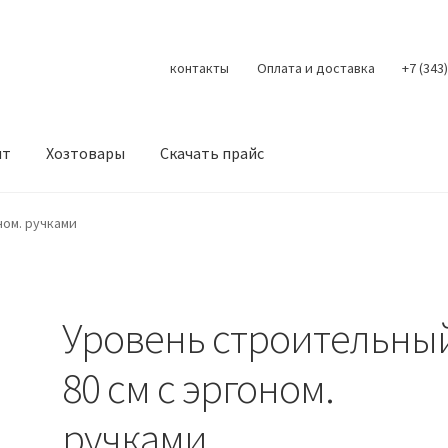
контакты
Оплата и доставка
+7 (343
нт
Хозтовары
Скачать прайс
Контакты
Корзина
Мой аккаунт
О нас
Оплата
Оплата и доста
ном. ручками
литика конфиденциальности
Скачать прайс
Скидки
Уровень строительны
80 см с эргоном.
ручками