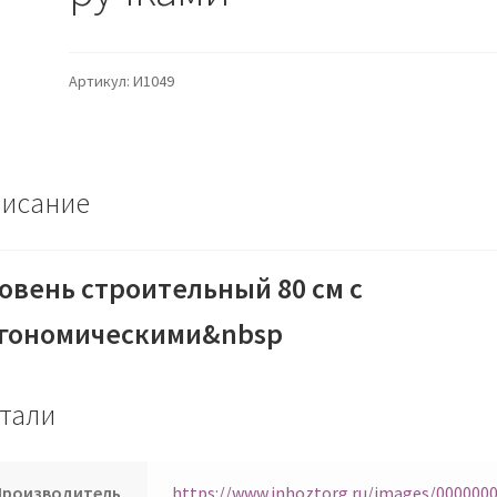
Артикул:
И1049
исание
овень строительный 80 см с
гономическими&nbsp
тали
Производитель
https://www.inhoztorg.ru/images/000000