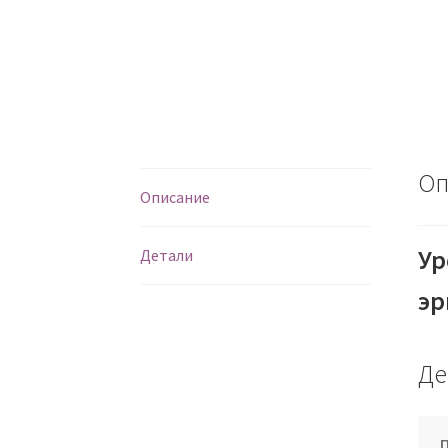
Оп
Описание
Ур
Детали
эр
Де