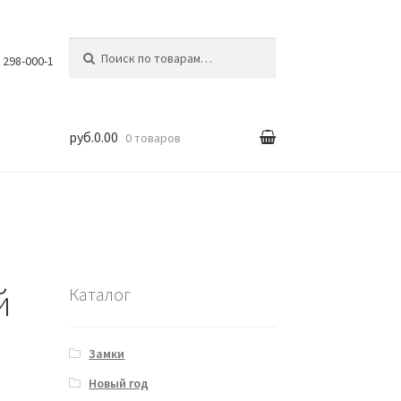
Искать:
) 298-000-1
руб.0.00
0 товаров
вка
й
Каталог
Замки
Новый год