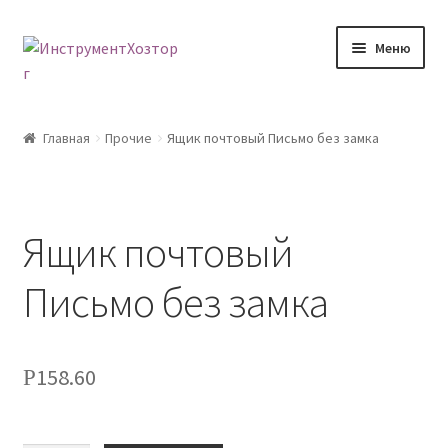
Перейти
Перейти
Меню
к
к
навигации
содержимому
Главная
Главная
Прочие
Ящик почтовый Письмо без замка
Возврат товара
Доставка
Ящик почтовый
Каталог
Письмо без замка
Контакты
158.60
Р
Корзина
Мой аккаунт