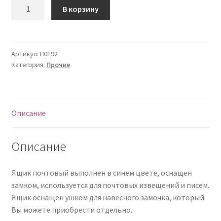
Количество
В корзину
О нас
Оплата
Артикул:
П0192
Категория:
Прочие
Оплата и доставка
Оформление заказа
Описание
Оформление заказа
Описание
Политика конфиденциальности
Ящик почтовый выполнен в синем цвете, оснащен
Скачать прайс
замком, используется для почтовых извещений и писем.
Ящик оснащен ушком для навесного замочка, который
Скидки
Вы можете приобрести отдельно.