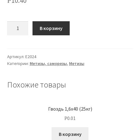
10.40
Р
О нас
Количество
Оплата
В корзину
Оплата и доставка
Артикул:
Е2024
Оформление заказа
Категории:
Метизы, саморезы
,
Метизы
Оформление заказа
Похожие товары
Политика конфиденциальности
Гвоздь 1,6х40 (25кг)
Скачать прайс
0.01
Р
Скидки
В корзину