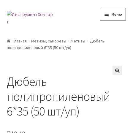
Перейти
Перейти
Меню
к
к
навигации
содержимому
Главная
Главная
Метизы, саморезы
Метизы
Дюбель
полипропиленовый 6*35 (50 шт/уп)
Возврат товара
Доставка
Дюбель
🔍
Каталог
полипропиленовый
Контакты
6*35 (50 шт/уп)
Корзина
Мой аккаунт