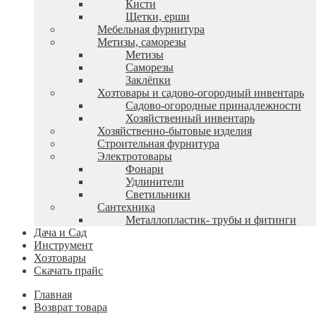
Кисти
Щетки, ерши
Мебельная фурнитура
Метизы, саморезы
Метизы
Саморезы
Заклёпки
Хозтовары и садово-огородный инвентарь
Садово-огородные принадлежности
Хозяйственный инвентарь
Хозяйственно-бытовые изделия
Строительная фурнитура
Электротовары
Фонари
Удлинители
Светильники
Сантехника
Металлопластик- трубы и фитинги
Дача и Сад
Инструмент
Хозтовары
Скачать прайс
Главная
Возврат товара