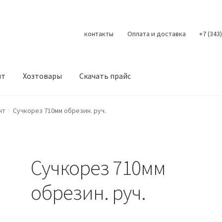
контакты
Оплата и доставка
+7 (343
нт
Хозтовары
Скачать прайс
Контакты
Корзина
Мой аккаунт
О нас
Оплата
Оплата и доста
нт
Сучкорез 710мм обрезин. руч.
литика конфиденциальности
Скачать прайс
Скидки
Сучкорез 710мм
обрезин. руч.