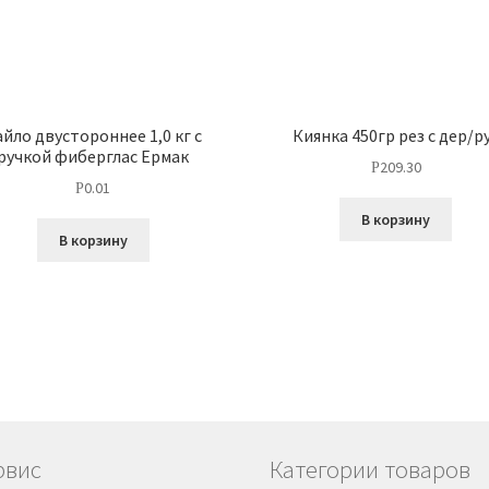
айло двустороннее 1,0 кг с
Киянка 450гр рез с дер/р
ручкой фиберглас Ермак
209.30
Р
0.01
Р
В корзину
В корзину
рвис
Категории товаров