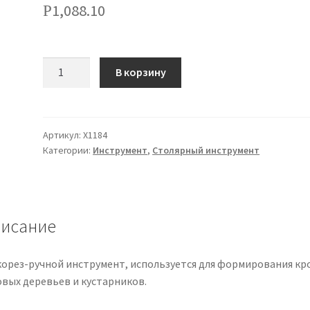
1,088.10
Р
Количество
В корзину
Артикул:
Х1184
Категории:
Инструмент
,
Столярный инструмент
исание
корез-ручной инструмент, используется для формирования кр
овых деревьев и кустарников.