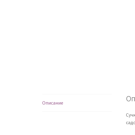
Оп
Описание
Суч
сад