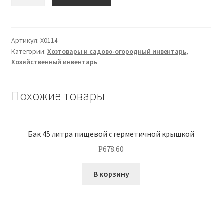
О нас
Артикул:
Х0114
Оплата
Категории:
Хозтовары и садово-огородный инвентарь
,
Хозяйственный инвентарь
Оплата и доставка
Похожие товары
Оформление заказа
Оформление заказа
Бак 45 литра пищевой с герметичной крышкой
Политика конфиденциальности
678.60
Р
В корзину
Скачать прайс
Скидки