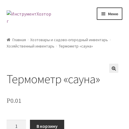
Перейти
Перейти
Меню
к
к
навигации
содержимому
Главная
Главная
Хозтовары и садово-огородный инвентарь
Хозяйственный инвентарь
Термометр «сауна»
Возврат товара
Доставка
Термометр «сауна»
🔍
Каталог
Контакты
0.01
Р
Корзина
Количество
Мой аккаунт
В корзину