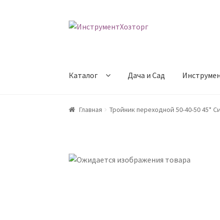
Перейти
Перейти
к
к
навигации
содержимому
Каталог
Дача и Сад
Инструме
Главная
Возврат товара
Доставка
Каталог
Главная
Тройник переходной 50-40-50 45* С
Оформление заказа
Оформление заказа
По