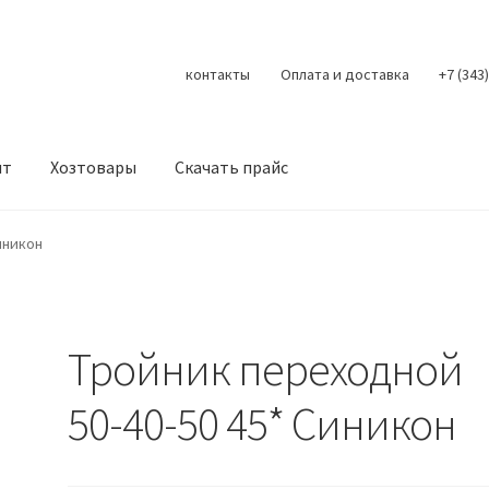
контакты
Оплата и доставка
+7 (343
нт
Хозтовары
Скачать прайс
Контакты
Корзина
Мой аккаунт
О нас
Оплата
Оплата и доста
иникон
литика конфиденциальности
Скачать прайс
Скидки
Тройник переходной
50-40-50 45* Синикон