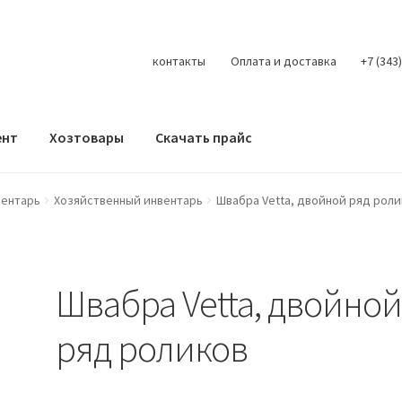
контакты
Оплата и доставка
+7 (343
ент
Хозтовары
Скачать прайс
Контакты
Корзина
Мой аккаунт
О нас
Оплата
Оплата и доста
вентарь
Хозяйственный инвентарь
Швабра Vetta, двойной ряд рол
литика конфиденциальности
Скачать прайс
Скидки
Швабра Vetta, двойно
ряд роликов