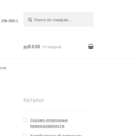
Искать:
) 298-000-1
руб.0.00
0 товаров
вка
иков
й
Каталог
Садово-огородные
принадлежности
Хозяйственный инвентарь