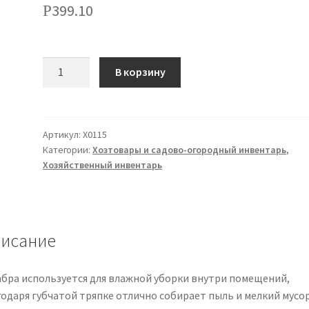
399.10
Р
Количество
В корзину
Артикул:
Х0115
Категории:
Хозтовары и садово-огородный инвентарь
,
Хозяйственный инвентарь
исание
бра используется для влажной уборки внутри помещений,
годаря губчатой тряпке отлично собирает пыль и мелкий мусор