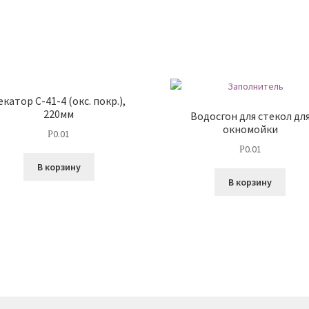
екатор С-41-4 (окс. покр.),
220мм
Водосгон для стекол дл
окномойки
0.01
Р
0.01
Р
В корзину
В корзину